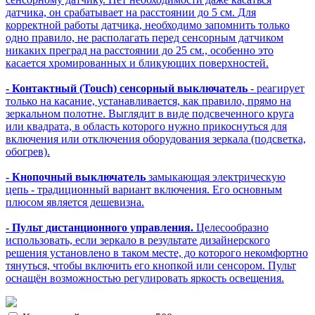
датчика, он срабатывает на расстоянии до 5 см. Для
корректной работы датчика, необходимо запомнить только
одно правило, не располагать перед сенсорным датчиком
никаких преград на расстоянии до 25 см., особенно это
касается хромированных и бликующих поверхностей.
- Контактный (Touch) сенсорный выключатель
- реагирует
только на касание, устанавливается, как правило, прямо на
зеркальном полотне. Выглядит в виде подсвеченного круга
или квадрата, в область которого нужно прикоснуться для
включения или отключения оборудования зеркала (подсветка,
обогрев).
- Кнопочный выключатель
замыкающая электрическую
цепь - традиционный вариант включения. Его основным
плюсом является дешевизна.
- Пульт дистанционного управления.
Целесообразно
использовать, если зеркало в результате дизайнерского
решения установлено в таком месте, до которого некомфортно
тянуться, чтобы включить его кнопкой или сенсором. Пульт
оснащён возможностью регулировать яркость освещения.