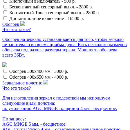
Кнопочный выключатель
-
500
р.
Бесконтактный сенсорный выкл.
-
2800
р.
Контактный Touch сенсорный выкл.
-
2800
р.
Дистанционное включение
-
16500
р.
Обогрев
Что это такое?
Обогрев на зеркало устанавливается для того, чтобы зеркало
не запотевало во время приёма душа. Есть несколько размеров
обогрева под разные размеры зеркал. Мощность обогрева
всего 36Вт.
Обогрев 300х400 мм
-
3000
р.
Обогрев 400х650 мм
-
4000
р.
Зеркальное полотно
Что это такое?
Для изготовления зеркал с подсветкой мы используем
следующие виды полотна:
по умолчанию AGC MNGE толщиной 4 мм - бесцветное.
По запросу:
AGC MNGE 5 мм. - бесцветное;
AGC Crystal Vision 4 мм. - осветленное зеркальное полотно.