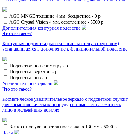
AGC MNGE толщина 4 мм, бесцветное
-
0
р.
AGC Crystal Vision 4 мм, осветленное
-
5500
р.
Дополнительная контурная подсветка
Что это такое?
Контурная подсветка (рассеивание на стену за зеркалом)
устанавливается в дополнение к функциональной подсветке.
Подсветка: по периметру
-
р.
Подсветка: верх/низ
-
р.
Подсветка: низ
-
р.
Увеличительное зеркало
Что это такое?
Косметическое увеличительное зеркало с подсветкой служит
для косметологических процедур и помогает рассмотреть
лицо в мельчайших деталях.
3-х кратное увеличительное зеркало 130 мм
-
5000
р.
Часы