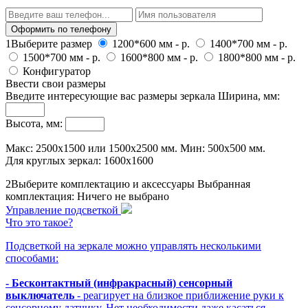
Оформить по телефону
1
Выберите размер
1200*600 мм
-
р.
1400*700 мм
-
р.
1500*700 мм
-
р.
1600*800 мм
-
р.
1800*800 мм
-
р.
Конфигуратор
Ввести свои размеры
Введите интересующие вас размеры зеркала
Ширина, мм:
Высота, мм:
Макс: 2500х1500 или 1500x2500 мм. Мин: 500х500 мм.
Для круглых зеркал: 1600x1600
2
Выберите комплектацию и аксессуары
Выбранная
комплектация:
Ничего не выбрано
Управление подсветкой
Что это такое?
Подсветкой на зеркале можно управлять несколькими
способами:
- Бесконтактный (инфракрасный) сенсорный
выключатель
- реагирует на близкое приближение руки к
сенсорному датчику. Нет необходимости даже касаться