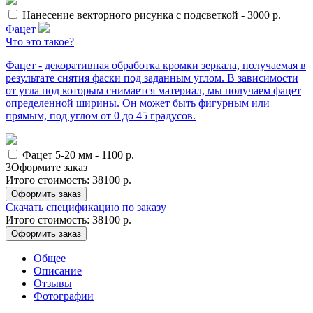
Нанесение векторного рисунка с подсветкой
-
3000
р.
Фацет
Что это такое?
Фацет - декоративная обработка кромки зеркала, получаемая в
результате снятия фаски под заданным углом. В зависимости
от угла под которым снимается материал, мы получаем фацет
определенной ширины. Он может быть фигурным или
прямым, под углом от 0 до 45 градусов.
Фацет 5-20 мм
-
1100
р.
3
Оформите заказ
Итого стоимость:
38100
р.
Оформить заказ
Скачать спецификацию по заказу
Итого стоимость:
38100
р.
Оформить заказ
Общее
Описание
Отзывы
Фотографии