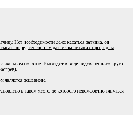
тчику. Нет необходимости даже касаться датчика, он
полагать перед сенсорным датчиком никаких преград на
а зеркальном полотне. Выглядит в виде подсвеченного круга
богрев).
м является дешевизна.
тановлено в таком месте, до которого некомфортно тянуться,