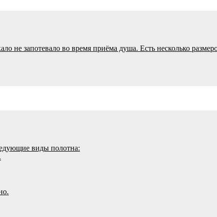
кало не запотевало во время приёма душа. Есть несколько разме
ледующие виды полотна:
.
но.