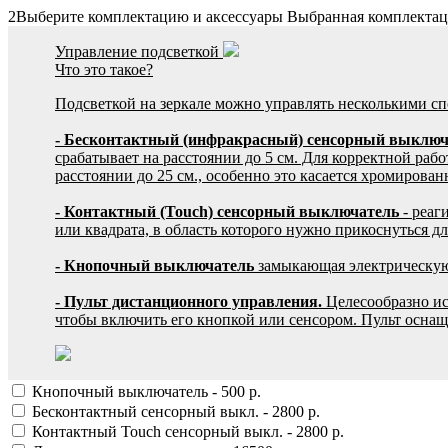
2
Выберите комплектацию и аксессуары
Выбранная комплектац
Управление подсветкой
Что это такое?
Подсветкой на зеркале можно управлять несколькими сп
- Бесконтактный (инфракрасный) сенсорный выклю
срабатывает на расстоянии до 5 см. Для корректной раб
расстоянии до 25 см., особенно это касается хромиров
- Контактный (Touch) сенсорный выключатель
- реаг
или квадрата, в область которого нужно прикоснуться д
- Кнопочный выключатель
замыкающая электрическую
- Пульт дистанционного управления.
Целесообразно ис
чтобы включить его кнопкой или сенсором. Пульт оснащ
Кнопочный выключатель
-
500
р.
Бесконтактный сенсорный выкл.
-
2800
р.
Контактный Touch сенсорный выкл.
-
2800
р.