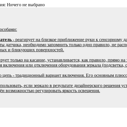
ия:
Ничего не выбрано
особами:
чатель
- реагирует на близкое приближение руки к сенсорному да
оты датчика, необходимо запомнить только одно правило, не рас
анных и бликующих поверхностей.
ирует только на касание, устанавливается, как правило, прямо н
ля включения или отключения оборудования зеркала (подсветка, о
 цепь - традиционный вариант включения. Его основным плюсо
пользовать, если зеркало в результате дизайнерского решения ус
ён возможностью регулировать яркость освещения.