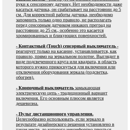
руки к сенсорному датчику. Нет необходимости даже
касаться датчика, он срабатывает на расстоянии до 5
см. Для корректной работы датчика, необходимо
запомнить только одно правило, не располагать
перед сенсорным датчиком никаких преград на
расстоянии до 25 см., особенно это касается
хромированных и бликующих поверхностей.
- Контактный (Touch) сенсорный выключатель
-
реагирует только на касание, устанавливается, как
правило, прямо на зеркальном полотне. Выглядит в
виде подсвеченного круга или квадрата, в область
которого нужно прикоснуться для включения или
отключения оборудования зеркала (подсветка,
обогрев).
- Кнопочный выключатель
замыкающая
электрическую цепь - традиционный вариант
включения. Его основным плюсом является
дешевизна.
- Пульт дистанционного управления.
Целесообразно использовать, если зеркало в
результате дизайнерского решения установлено в
таком месте, до которого некомфортно тянуться,