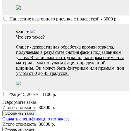
Нанесение векторного рисунка с подсветкой
-
3000
р.
Фацет
Что это такое?
Фацет - декоративная обработка кромки зеркала,
получаемая в результате снятия фаски под заданным
углом. В зависимости от угла под которым снимается
материал, мы получаем фацет определенной
ширины. Он может быть фигурным или прямым, под
углом от 0 до 45 градусов.
Фацет 5-20 мм
-
1100
р.
3
Оформите заказ
Итого стоимость:
30800
р.
Оформить заказ
Скачать спецификацию по заказу
Итого стоимость:
30800
р.
Оформить заказ