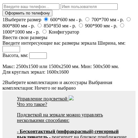
Оформить по телефону
1
Выберите размер
600*600 мм
-
р.
700*700 мм
-
р.
800*800 мм
-
р.
850*850 мм
-
р.
900*900 мм
-
р.
1000*1000 мм
-
р.
Конфигуратор
Ввести свои размеры
Введите интересующие вас размеры зеркала
Ширина, мм:
Высота, мм:
Макс: 2500х1500 или 1500x2500 мм. Мин: 500х500 мм.
Для круглых зеркал: 1600x1600
2
Выберите комплектацию и аксессуары
Выбранная
комплектация:
Ничего не выбрано
Управление подсветкой
Что это такое?
Подсветкой на зеркале можно управлять
несколькими способами:
- Бесконтактный (инфракрасный) сенсорный
выключатель
- реагирует на близкое приближение